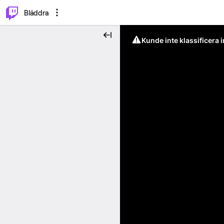
⌥
P
Bläddra
Kunde inte klassificera 