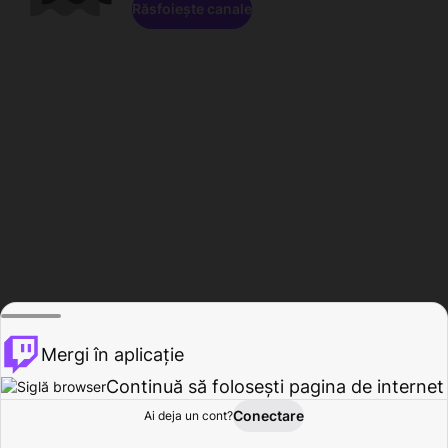
Răsfoiește canale
Mergi în aplicație
Continuă să folosești pagina de internet
Conectare
Ai deja un cont?
Acasă
Răsfoire
Activitate
Profil