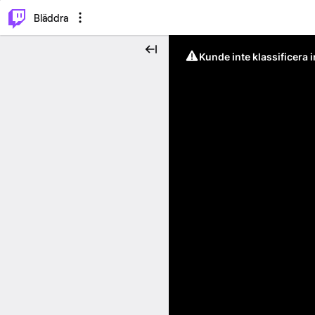
⌥
P
Bläddra
Kunde inte klassificera 