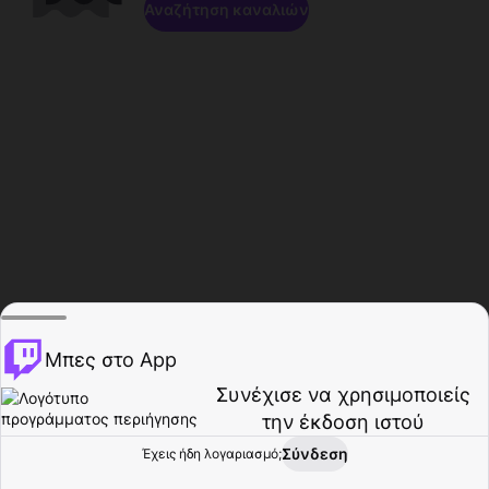
Αναζήτηση καναλιών
Μπες στο App
Συνέχισε να χρησιμοποιείς
την έκδοση ιστού
Σύνδεση
Έχεις ήδη λογαριασμό;
Αρχική σελίδα
Περιήγηση
Δραστηριότητα
Προφίλ