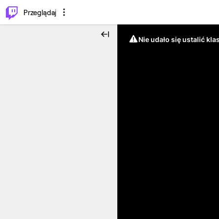
…
⌥
P
Przeglądaj
Nie udało się ustalić klas