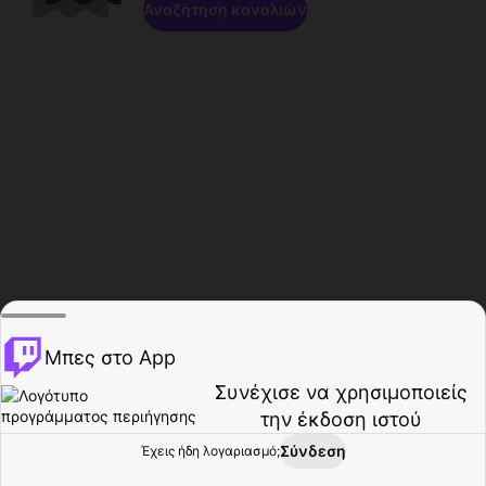
Αναζήτηση καναλιών
Μπες στο App
Συνέχισε να χρησιμοποιείς
την έκδοση ιστού
Σύνδεση
Έχεις ήδη λογαριασμό;
Αρχική σελίδα
Περιήγηση
Δραστηριότητα
Προφίλ