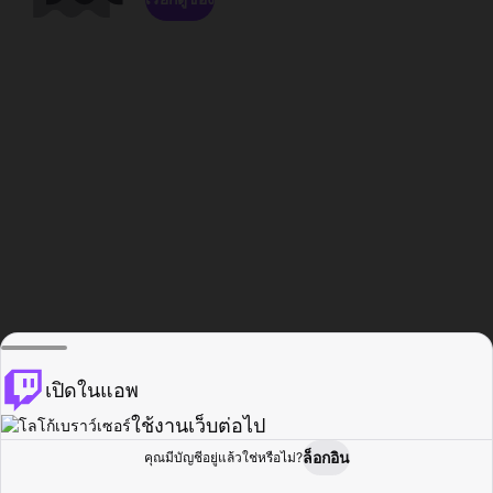
เปิดในแอพ
ใช้งานเว็บต่อไป
ล็อกอิน
คุณมีบัญชีอยู่แล้วใช่หรือไม่?
หน้าแรก
เรียกดู
กิจกรรม
โปรไฟล์