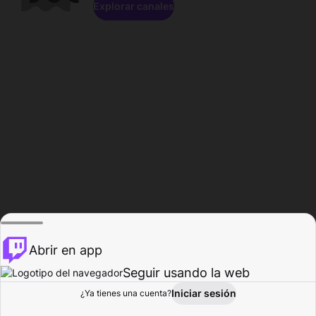
Explorar canales
Abrir en app
Seguir usando la web
Iniciar sesión
Página del
¿Ya tienes una cuenta?
Explorar
Actividad
Perfil
Creador