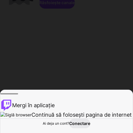
Răsfoiește canale
Mergi în aplicație
Continuă să folosești pagina de internet
Conectare
Ai deja un cont?
Acasă
Răsfoire
Activitate
Profil