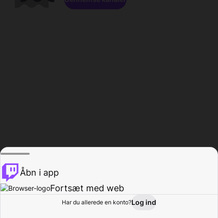
Åbn i app
Fortsæt med web
Log ind
Har du allerede en konto?
Hjem
Gennemse
Aktivitet
Profil