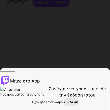
Αναζήτηση καναλιών
Μπες στο App
Συνέχισε να χρησιμοποιείς
την έκδοση ιστού
Σύνδεση
Έχεις ήδη λογαριασμό;
Αρχική σελίδα
Περιήγηση
Δραστηριότητα
Προφίλ