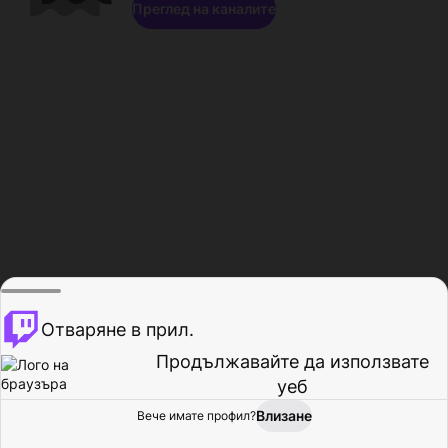
Преглед на каналите
Отваряне в прил.
Продължавайте да използвате
уеб
Влизане
Вече имате профил?
Начало
Преглед
Активност
Профил