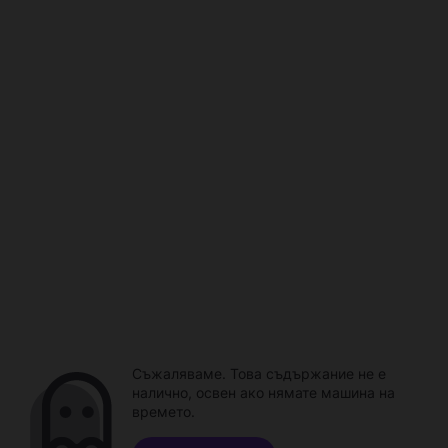
Съжаляваме. Това съдържание не е
налично, освен ако нямате машина на
времето.