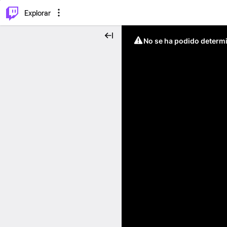
⌥
P
Explorar
No se ha podido determin