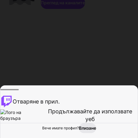
Преглед на каналите
Отваряне в прил.
Продължавайте да използвате
уеб
Влизане
Вече имате профил?
Начало
Преглед
Активност
Профил