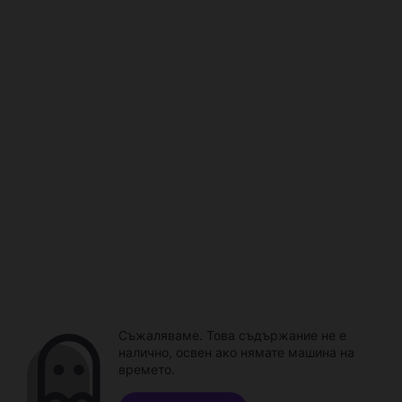
Съжаляваме. Това съдържание не е
налично, освен ако нямате машина на
времето.