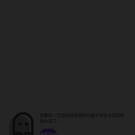
抱歉啦！您恐怕得搭乘時光機才有辦法找回那
個內容了。
瀏覽頻道