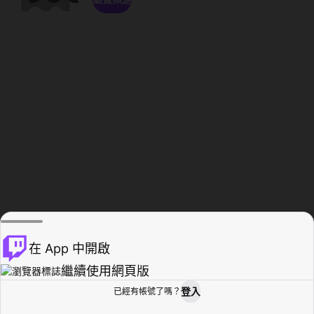
在 App 中開啟
繼續使用網頁版
登入
已經有帳號了嗎？
創作者基地
瀏覽
活動紀錄
個人檔案