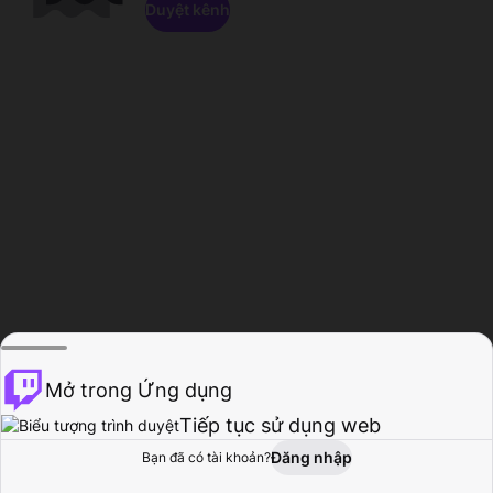
Duyệt kênh
Mở trong Ứng dụng
Tiếp tục sử dụng web
Đăng nhập
Bạn đã có tài khoản?
Trang chủ
Duyệt
Hoạt động
Hồ sơ