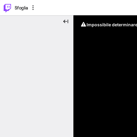
⌥
P
Sfoglia
Impossibile determinare