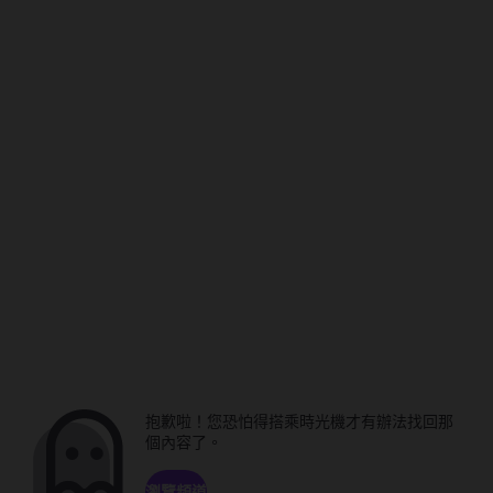
抱歉啦！您恐怕得搭乘時光機才有辦法找回那
個內容了。
瀏覽頻道