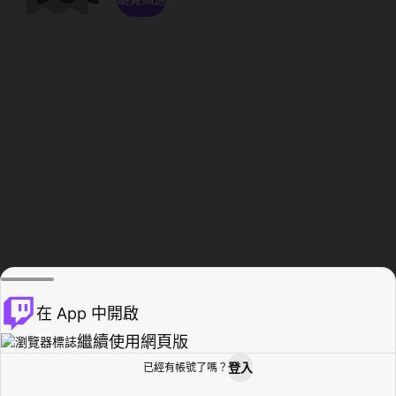
在 App 中開啟
繼續使用網頁版
登入
已經有帳號了嗎？
創作者基地
瀏覽
活動紀錄
個人檔案