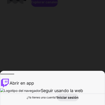
Explorar canales
Abrir en app
Seguir usando la web
Iniciar sesión
Página del
¿Ya tienes una cuenta?
Explorar
Actividad
Perfil
Creador