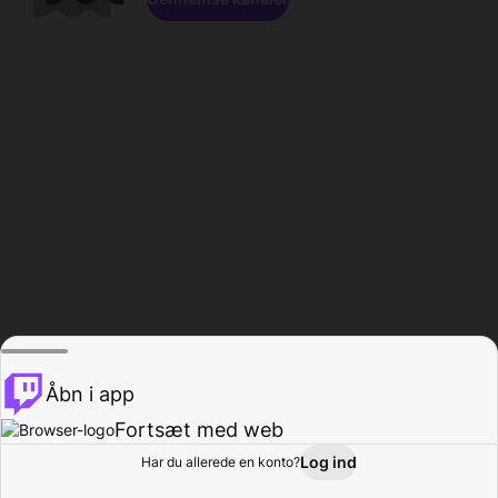
Åbn i app
Fortsæt med web
Log ind
Har du allerede en konto?
Hjem
Gennemse
Aktivitet
Profil