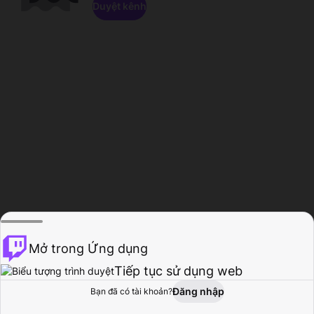
Duyệt kênh
Mở trong Ứng dụng
Tiếp tục sử dụng web
Đăng nhập
Bạn đã có tài khoản?
Trang chủ
Duyệt
Hoạt động
Hồ sơ