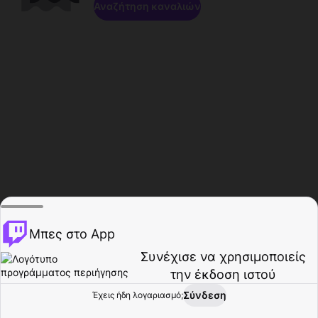
Αναζήτηση καναλιών
Μπες στο App
Συνέχισε να χρησιμοποιείς
την έκδοση ιστού
Σύνδεση
Έχεις ήδη λογαριασμό;
Αρχική σελίδα
Περιήγηση
Δραστηριότητα
Προφίλ