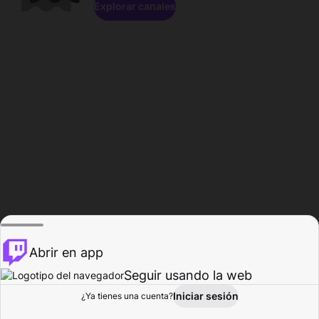
Explorar canales
Abrir en app
Seguir usando la web
Iniciar sesión
Página del
¿Ya tienes una cuenta?
Explorar
Actividad
Perfil
Creador