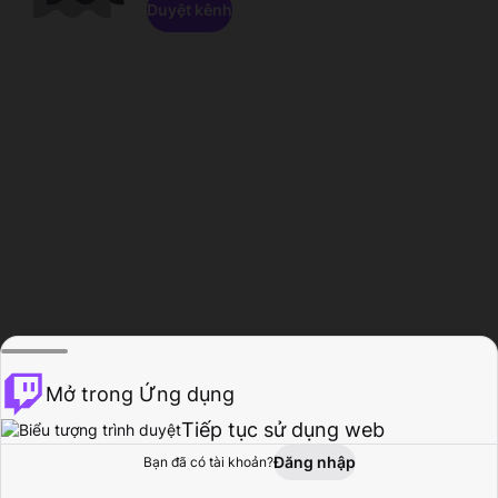
Duyệt kênh
Mở trong Ứng dụng
Tiếp tục sử dụng web
Đăng nhập
Bạn đã có tài khoản?
Trang chủ
Duyệt
Hoạt động
Hồ sơ