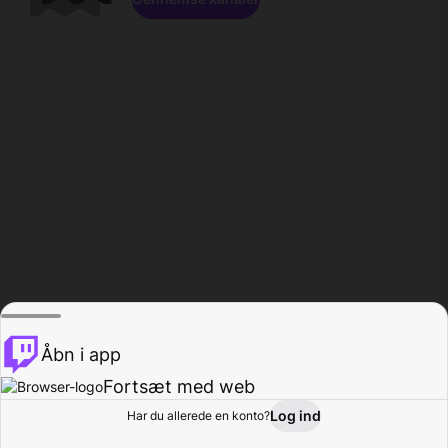
Åbn i app
Fortsæt med web
Log ind
Har du allerede en konto?
Hjem
Gennemse
Aktivitet
Profil