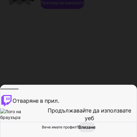
Преглед на каналите
Отваряне в прил.
Продължавайте да използвате
уеб
Влизане
Вече имате профил?
Начало
Преглед
Активност
Профил