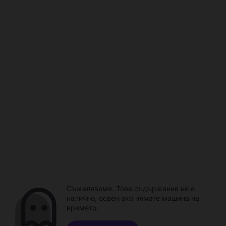
Съжаляваме. Това съдържание не е
налично, освен ако нямате машина на
времето.