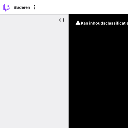
⌥
P
Bladeren
Kan inhoudsclassificati