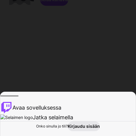
Avaa sovelluksessa
Jatka selaimella
Kirjaudu sisään
Onko sinulla jo tili?
Koti
Selaa
Toiminta
Profiili