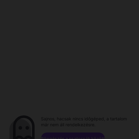
Sajnos, hacsak nincs időgéped, a tartalom
már nem áll rendelkezésre.
Böngészés a csatornák között