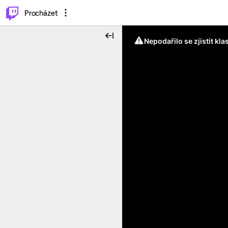
..
⌥
P
Procházet
Nepodařilo se zjistit kla