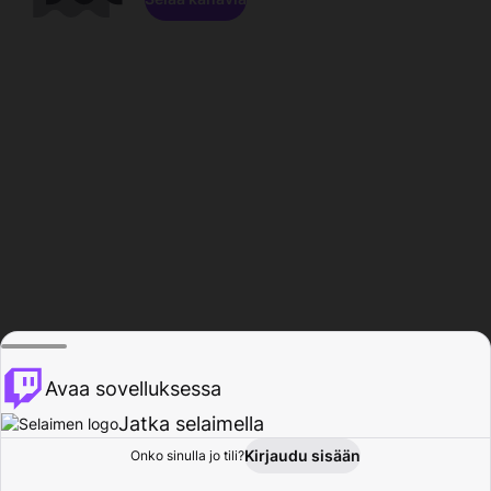
Avaa sovelluksessa
Jatka selaimella
Kirjaudu sisään
Onko sinulla jo tili?
Koti
Selaa
Toiminta
Profiili