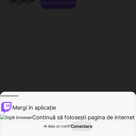
Răsfoiește canale
Mergi în aplicație
Continuă să folosești pagina de internet
Conectare
Ai deja un cont?
Acasă
Răsfoire
Activitate
Profil