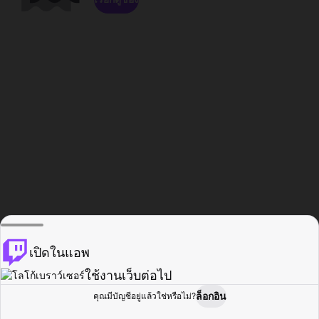
เปิดในแอพ
ใช้งานเว็บต่อไป
ล็อกอิน
คุณมีบัญชีอยู่แล้วใช่หรือไม่?
หน้าแรก
เรียกดู
กิจกรรม
โปรไฟล์