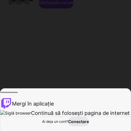
Răsfoiește canale
Mergi în aplicație
Continuă să folosești pagina de internet
Conectare
Ai deja un cont?
Acasă
Răsfoire
Activitate
Profil