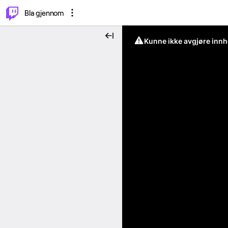
⌥
P
Bla gjennom
Kunne ikke avgjøre innh