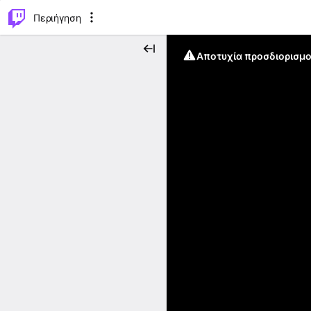
..
⌥
P
Περιήγηση
Αποτυχία προσδιορισμο