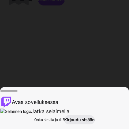
Avaa sovelluksessa
Jatka selaimella
Kirjaudu sisään
Onko sinulla jo tili?
Koti
Selaa
Toiminta
Profiili