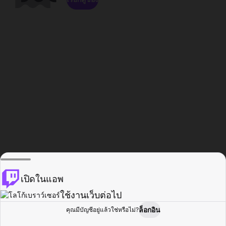
เปิดในแอพ
ใช้งานเว็บต่อไป
ล็อกอิน
คุณมีบัญชีอยู่แล้วใช่หรือไม่?
หน้าแรก
เรียกดู
กิจกรรม
โปรไฟล์