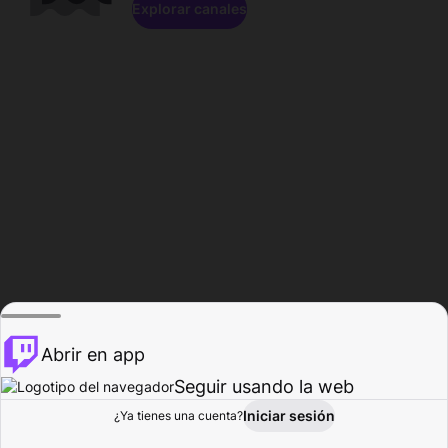
Explorar canales
Abrir en app
Seguir usando la web
Iniciar sesión
Página del
¿Ya tienes una cuenta?
Explorar
Actividad
Perfil
Creador