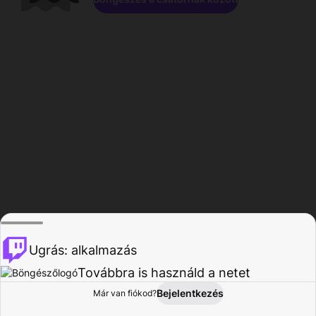
Ugrás: alkalmazás
Továbbra is használd a netet
Bejelentkezés
Már van fiókod?
Főoldal
Böngészés
Tevékenység
Profil