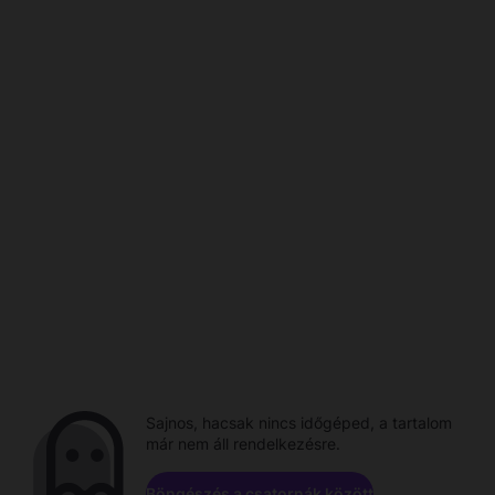
Sajnos, hacsak nincs időgéped, a tartalom
már nem áll rendelkezésre.
Böngészés a csatornák között