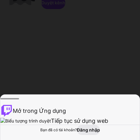
Duyệt kênh
Mở trong Ứng dụng
Tiếp tục sử dụng web
Đăng nhập
Bạn đã có tài khoản?
Trang chủ
Duyệt
Hoạt động
Hồ sơ