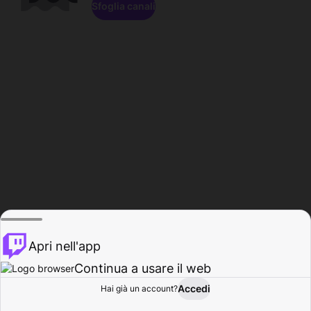
Sfoglia canali
Apri nell'app
Continua a usare il web
Accedi
Hai già un account?
Base
Sfoglia
Attività
Profilo