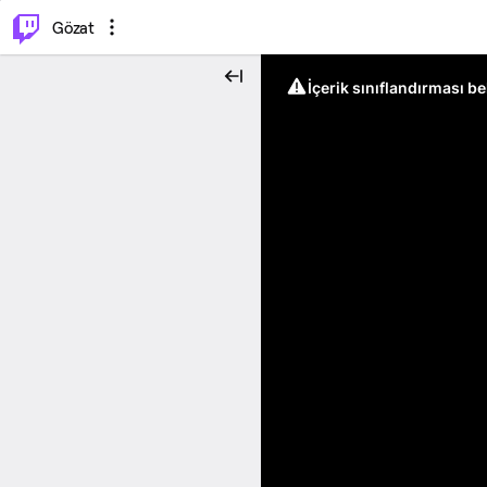
⌥
P
Gözat
İçerik sınıflandırması b