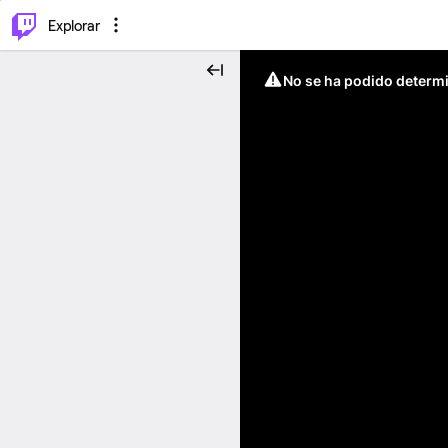
⌥
P
Explorar
No se ha podido determin