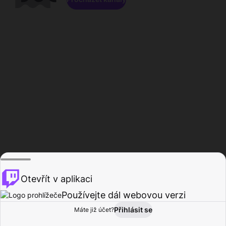
Otevřít v aplikaci
Používejte dál webovou verzi
Přihlásit se
Máte již účet?
Domů
Procházet
Aktivita
Profil