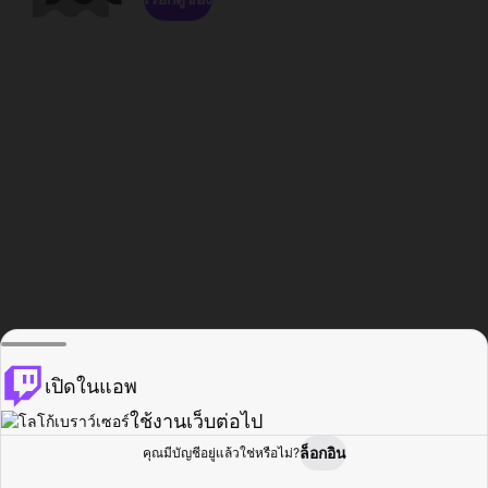
เปิดในแอพ
ใช้งานเว็บต่อไป
ล็อกอิน
คุณมีบัญชีอยู่แล้วใช่หรือไม่?
หน้าแรก
เรียกดู
กิจกรรม
โปรไฟล์