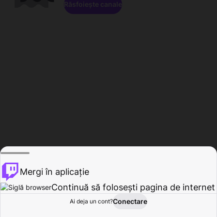
Răsfoiește canale
Mergi în aplicație
Continuă să folosești pagina de internet
Conectare
Ai deja un cont?
Acasă
Răsfoire
Activitate
Profil