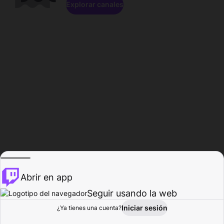
Explorar canales
Abrir en app
Seguir usando la web
Iniciar sesión
Página del
¿Ya tienes una cuenta?
Explorar
Actividad
Perfil
Creador