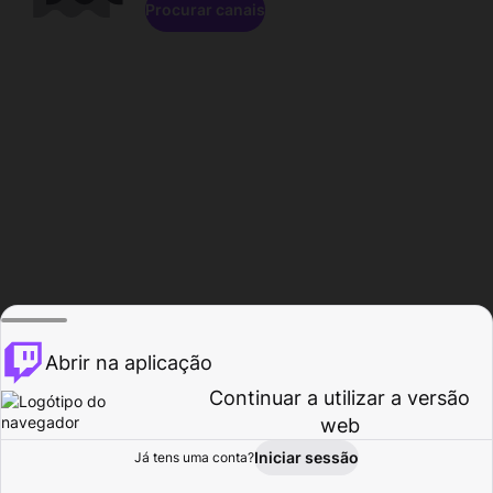
Procurar canais
Abrir na aplicação
Continuar a utilizar a versão
web
Iniciar sessão
Já tens uma conta?
Página inicial
Procurar
Atividade
Perfil