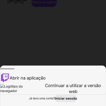
Procurar canais
Abrir na aplicação
Continuar a utilizar a versão
web
Iniciar sessão
Já tens uma conta?
Página inicial
Procurar
Atividade
Perfil